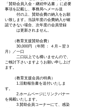
「賛助会員入会・継続申込書 」に必要
事項を記載し、事務局へメール送
付の
上、賛助会費の納入をお願
い致します。当該年度の会費納入が確
認できない場合、次年度の会員登録
は更新
されません。
（教育支援賛助会費）
30,000円 （年間 ： ４月～翌３
月）／一口
二口以上でも構いませんので、
ご検討下さいますようお願い申し上げ
ます。
（教育支援会員の特典）
1.活動報告書を送付いたしま
す。
2.ホームページにリンクバナー
を掲載いたします。
3.賛助会員コーナーにて、感染