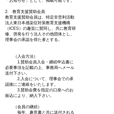
「お知らせ」として、掲載可能です。
2. 教育支援賛助会員
教育支援賛助会員は、特定非営利活動
法人東日本感染症対策教育支援機構
（ICES）の趣旨に賛同し、共に教育研
修、啓発を行う法人その他団体とし、
理事会の承認を得た者とする。
（入会方法）
1.賛助会員入会・継続申込書に
必要事項を記載の上、事務局へメール
送付下さい。
2.入会について、理事会での承
認後にご連絡をいたします。
3.賛助会費を指定の口座へのお
振込により、納入下さい。
（会員の継続）
毎年、趣意書と共に送付される