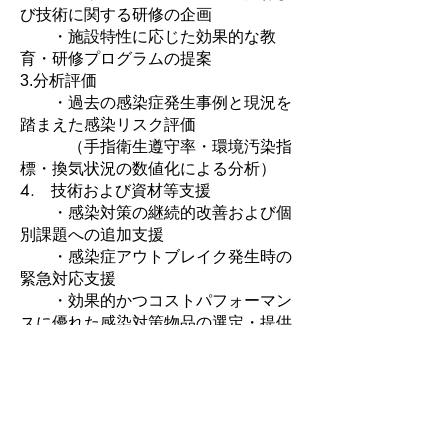
び技術に関する研修の企画
・施設特性に応じた効果的な教
育・研修プログラムの提案
3.分析評価
・過去の感染症発生事例と現況を
踏まえた感染リスク評価
（手指衛生遵守率・環境汚染指
標・換気状況の数値化による分析）
​4.
技術および資材等支援
・感染対策の継続的改善および個
別課題への追加支援
・感染症アウトブレイク発生時の
緊急対応支援
・効果的かつコストパフォーマン
スに優れた感染対策物品の選定・提供
支援
5. BCPおよびマニュアル整備
・BCPや感染症対策マニュアルの
作成・改訂支援
6. コンサルテーション（相談）