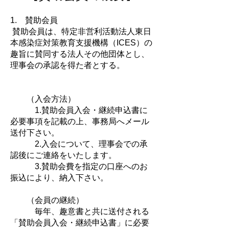
​1.
賛助会員
賛助会員は、特定非営利活動法人東日
本感染症対策教育支援機構（ICES）の
趣旨に賛同する法人その他団体とし、
理事会の承認を得た者とする。
（入会方法）
1.賛助会員入会・継続申込書に
必要事項を記載の上、事務局へメール
送付下さい。
2.入会について、理事会での承
認後にご連絡をいたします。
3.賛助会費を指定の口座へのお
振込により、納入下さい。
（会員の継続）
毎年、趣意書と共に送付される
「賛助会員入会・継続申込書」に必要