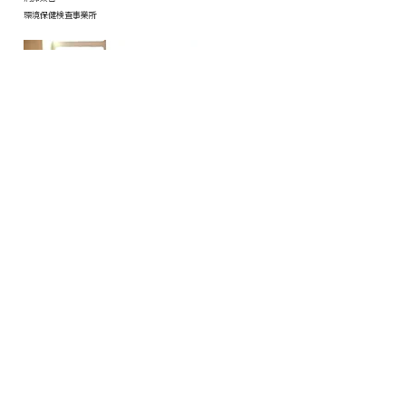
環境保健検査事業所
※ICES構成メンバー（正会員・賛助会員）入会については、
CONTACT INFORMATION：お問い合わせから申請くださ
い