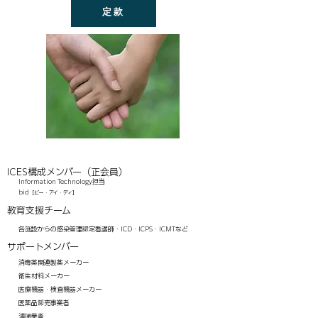
定款
ICES構成メンバー（正会員）
Information Technology担当
bid
［ビー・アイ・ディ］
教育支援チーム
各施設からの感染管理認定看護師・ICD・ICPS・ICMTなど
サポートメンバー
消毒薬関連製薬メーカー
衛生材料メーカー
医療機器・検査機器メーカー
医薬品卸売事業者
清掃業者