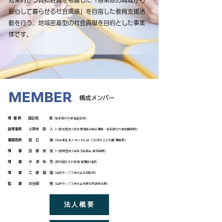
効果的かつ負担軽減を考慮した「感染症の脅威から
安心して暮らせる社会環境」を目指した教育支援活
動を行う、地域密着型の社会貢献を目的とした事業
体です。
MEMBER
構成メンバー
理 事 長
諏訪部 章
（岩手医科大学名誉教授）
副理事長
小野寺 直 人
（一般社団法人日本環境感染学会理事・岩手医科大学附属病院）
事務局長
軽 石 強
（社会福祉法人 もくれい会 たちばなこども園 理事長）
理 事
齋 藤 俊 哉
（一般財団法人岩手済生医会 事務局長）
理 事
米 澤 裕 司
（西和賀すみれ薬局 管理薬剤師）
理 事
工 藤 嘉 衛
（協栄テックス株式会社相談役）
監 事
古谷田 覚
（協栄テックス株式会代表社取締役社長）
法人概要