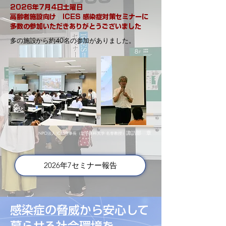
2026年7月4日土曜日
高齢者施設向け ICES 感染症対策セミナーに
多数の参加いただきありがとうございました
多の施設から約40名の参加がありました。
諏訪部 章
NPO法人 ICES理事長（岩手医科大学 名誉教授）
2026年7セミナー報告
感染症の脅威から安心して