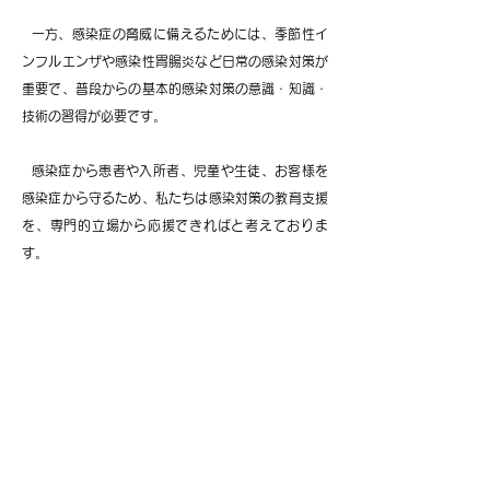
一方、感染症の脅威に備えるためには、季節性イ
ンフルエンザや感染性胃腸炎など日常の感染対策が
重要で、普段からの基本的感染対策の意識・知識・
技術の習得が必要です。
感染症から患者や入所者、児童や生徒、お客様を
感染症から守るため、私たちは感染対策の教育支援
を、専門的立場から応援できればと考えておりま
す。 ​
手指消毒
手洗い
環境消毒
清掃